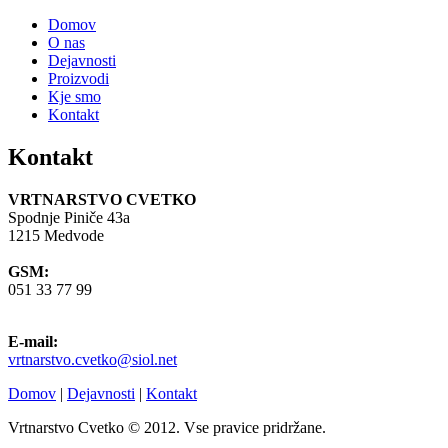
Domov
O nas
Dejavnosti
Proizvodi
Kje smo
Kontakt
Kontakt
VRTNARSTVO CVETKO
Spodnje Piniče 43a
1215 Medvode
GSM:
051 33 77 99
E-mail:
vrtnarstvo.cvetko@siol.net
Domov
|
Dejavnosti
|
Kontakt
Vrtnarstvo Cvetko © 2012. Vse pravice pridržane.